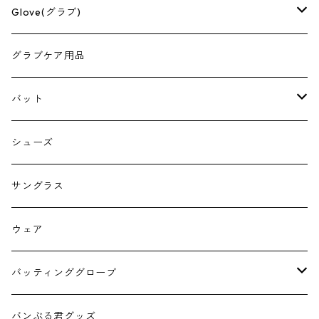
Glove(グラブ)
型付け済み
グラブケア用品
ミズノ(MIZUNO)
バット
ZETT(ゼット)
marucci(マルーチ) ワニクラッシャー
シューズ
一般軟式用
SSK(エスエスケイ)
Victus(ペンシルバット)
サングラス
少年軟式用
一般軟式用
Wilson(ウイルソン)
ウェア
少年軟式用
Rawlings(ローリングス)
バッティンググローブ
久保田スラッガー
ミズノ
バンぶる君グッズ