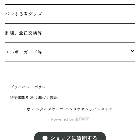
久保田スラッガー
ミズノ
バンぶる君グッズ
Donaiya(ドナイヤ)
ZETT
刺繍、全紐交換等
ATOMS(アトムズ)
SSK
エルボーガード等
Glove studio RYU
Franklin(フランクリン)
エボシールド
プライバシーポリシー
Yellstory(エールストーリー)
Rawlings(ローリングス)
特定商取引法に基づく表記
D×M(デイーバイエム)
その他
© バンダイスポーツ バンスポオンラインストア
Powered by
RAG de Lion(ラグデリオン)
久保田スラッガー
ショップに質問する